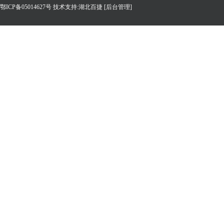
鄂ICP备05014627号 技术支持:
湖北百捷
[后台管理]