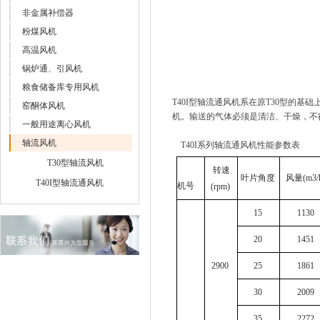
非金属补偿器
粉煤风机
高温风机
锅炉通、引风机
粮食储备库专用风机
T40I
型轴流通风机系在原
T30
型的基础
窑酮体风机
机。输送的气体必须是清洁、干燥，不
一般用途离心风机
轴流风机
T40I
系列轴流通风机性能参数表
T30型轴流风机
转速
叶片角度
风量
(m3/
T40I型轴流通风机
机号
(rpm)
15
1130
20
1451
2900
25
1861
30
2009
35
2272