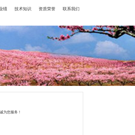
业绩
技术知识
资质荣誉
联系我们
诚为您服务！